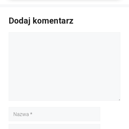
Dodaj komentarz
Komentarz
Nazwa
E-