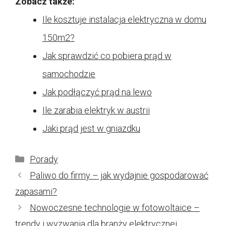
Zobacz także:
Ile kosztuje instalacja elektryczna w domu
150m2?
Jak sprawdzić co pobiera prąd w
samochodzie
Jak podłączyć prąd na lewo
Ile zarabia elektryk w austrii
Jaki prąd jest w gniazdku
Kategorie
Porady
Paliwo do firmy – jak wydajnie gospodarować
zapasami?
Nowoczesne technologie w fotowoltaice –
trendy i wyzwania dla branży elektrycznej