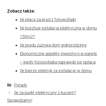
Zobacz także:
Ile płacą za prąd z fotowoltaiki
Ile kosztuje instalacja elektryczna w domu
150m2?
Ile prądu zużywa dom jednorodzinny
Ekonomiczne aspekty inwestycji w panele
– kiedy fotowoltaika naprawdę się opłaca
Ile bierze elektryk za instalacje w domu
Kategorie
Porady
Ile za punkt elektryczny z kuciem?
Sprawdzamy!