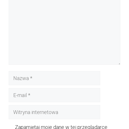
Komentarz
Nazwa
E-
mail
Witryna
internetowa
Zapamiętaj moje dane w tej przeglądarce