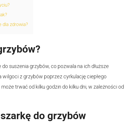
yciu?
mak?
e dla zdrowia?
 grzybów?
 do suszenia grzybów, co pozwala na ich dłuższe
 wilgoci z grzybów poprzez cyrkulację ciepłego
oże trwać od kilku godzin do kilku dni, w zależności od
uszarkę do grzybów